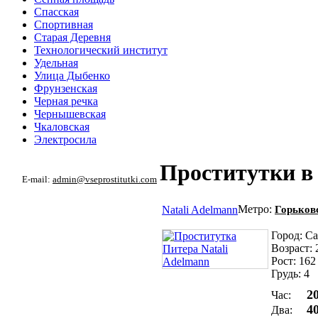
Спасская
Спортивная
Старая Деревня
Технологический институт
Удельная
Улица Дыбенко
Фрунзенская
Черная речка
Чернышевская
Чкаловская
Электросила
Проститутки в
E-mail:
admin@vseprostitutki.com
Метро:
Natali Adelmann
Горьков
Город: С
Возраст: 
Рост: 162
Грудь: 4
2
Час:
4
Два: