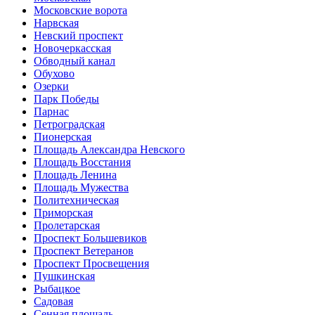
Московские ворота
Нарвская
Невский проспект
Новочеркасская
Обводный канал
Обухово
Озерки
Парк Победы
Парнас
Петроградская
Пионерская
Площадь Александра Невского
Площадь Восстания
Площадь Ленина
Площадь Мужества
Политехническая
Приморская
Пролетарская
Проспект Большевиков
Проспект Ветеранов
Проспект Просвещения
Пушкинская
Рыбацкое
Садовая
Сенная площадь