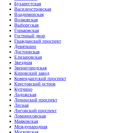
Бухарестская
Василеостровская
Владимирская
Волковская
Выборгская
Горьковская
Гостиный двор
Гражданский проспект
Девяткино
Достоевская
Елизаровская
Звездная
Звенигородская
Кировский завод
Комендантский проспект
Крестовский остров
Купчино
Ладожская
Ленинский проспект
Лесная
Лиговский проспект
Ломоносовская
Маяковская
Международная
Московская