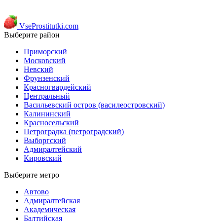
VseProstitutki.com
Выберите район
Приморский
Московский
Невский
Фрунзенский
Красногвардейский
Центральный
Васильевский остров (василеостровский)
Калининский
Красносельский
Петроградка (петроградский)
Выборгский
Адмиралтейский
Кировский
Выберите метро
Автово
Адмиралтейская
Академическая
Балтийская